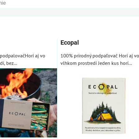
am
buľka
Ecopal
podpalovačHorí aj vo
100% prírodný podpaľovač Horí aj v
í, bez...
vlhkom prostredí Jeden kus horí...