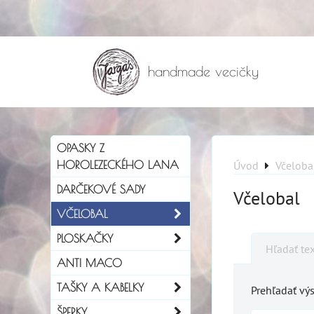
handmade vecičky
OPASKY Z
HOROLEZECKÉHO LANA
Úvod
Včeloba
DARČEKOVÉ SADY
Včelobal
VČELOBAL
PLOSKAČKY
Hľadať te
ANTI MACO
TAŠKY A KABELKY
Prehľadať výs
ŠPERKY