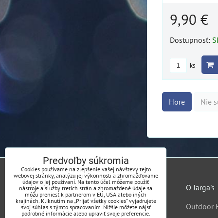
9,90 €
Dostupnosť:
S
ks
Hore
Nie s
Predvoľby súkromia
Cookies používame na zlepšenie vašej návštevy tejto
webovej stránky, analýzu jej výkonnosti a zhromažďovanie
údajov o jej používaní. Na tento účel môžeme použiť
O Jarga's
nástroje a služby tretích strán a zhromaždené údaje sa
môžu preniesť k partnerom v EÚ, USA alebo iných
krajinách. Kliknutím na „Prijať všetky cookies“ vyjadrujete
Outdoor 
svoj súhlas s týmto spracovaním. Nižšie môžete nájsť
podrobné informácie alebo upraviť svoje preferencie.