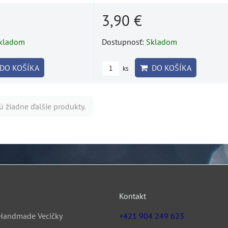
3,90 €
kladom
Dostupnosť:
Skladom
DO KOŠÍKA
DO KOŠÍKA
ks
ú žiadne ďalšie produkty.
Kontakt
Handmade Vecičky
+421 904 249 623