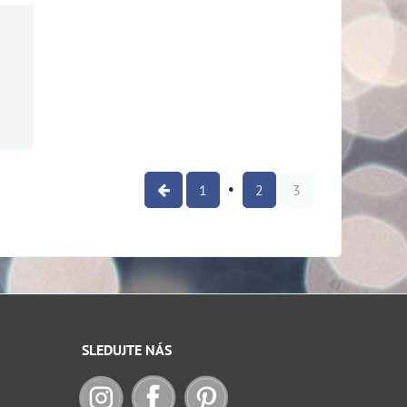
1
2
3
SLEDUJTE NÁS