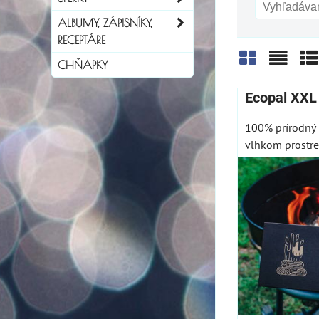
ALBUMY, ZÁPISNÍKY,
RECEPTÁRE
CHŇAPKY
Mriežka
Zozn
Ta
Ecopal XXL
100% prírodný 
vlhkom prostred