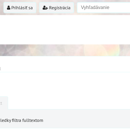
Prihlásiť sa
Registrácia
l
xt
ledky filtra fulltextom