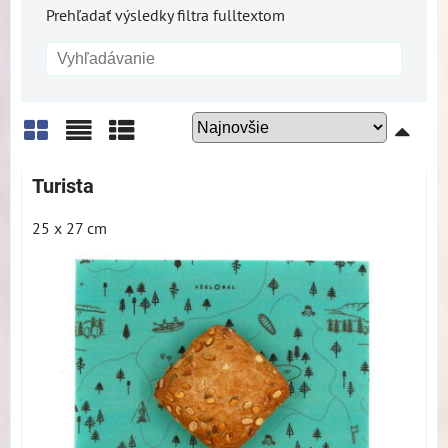
Prehľadať výsledky filtra fulltextom
Mriežka
Zoznam
Tabuľka
Turista
25 x 27 cm