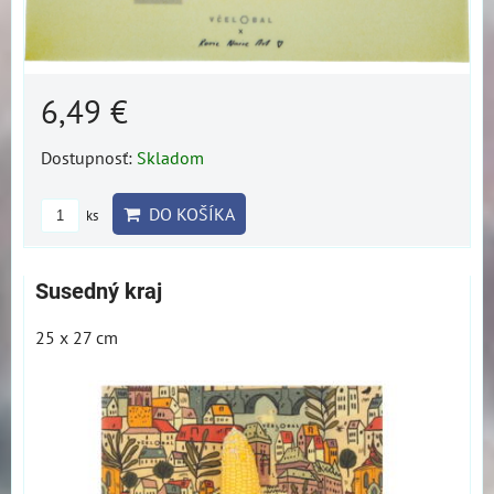
6,49 €
Dostupnosť:
Skladom
DO KOŠÍKA
ks
Susedný kraj
25 x 27 cm