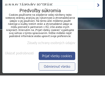
ALBUMY, ZÁPISNÍKY, RECEPTÁRE
Predvoľby súkromia
CHŇAPKY
Cookies používame na zlepšenie vašej návštevy tejto
webovej stránky, analýzu jej výkonnosti a zhromažďovanie
údajov o jej používaní. Na tento účel môžeme použiť
nástroje a služby tretích strán a zhromaždené údaje sa
môžu preniesť k partnerom v EÚ, USA alebo iných
krajinách. Kliknutím na „Prijať všetky cookies“ vyjadrujete
svoj súhlas s týmto spracovaním. Nižšie môžete nájsť
podrobné informácie alebo upraviť svoje preferencie.
Zásady ochrany osobných údajov
Ukázať podrobnosti
Prijať všetky cookies
Odmietnuť všetko
O Jarga's
Outdoor Handmade Vecičky
Grafika & Fotoalbumy