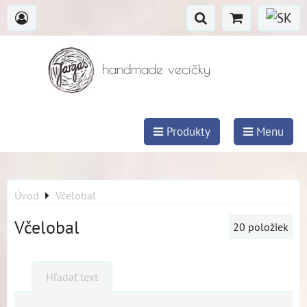
handmade vecičky
Produkty
Menu
Úvod
Včelobal
Včelobal
20
položiek
Hľadať text