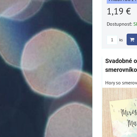
1,19 €
Dostupnosť:
S
ks
Svadobné o
smerovník
Hory so smero