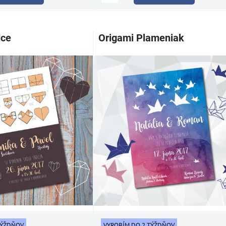
dce
Origami Plameniak
TÝŽDŇOV
VYROBÍM DO 2 TÝŽDŇOV