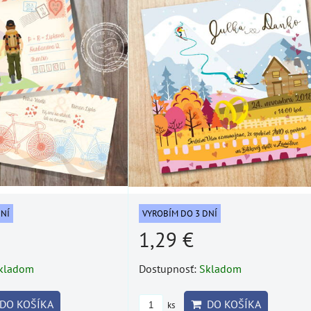
DNÍ
VYROBÍM DO 3 DNÍ
1,29 €
kladom
Dostupnosť:
Skladom
DO KOŠÍKA
DO KOŠÍKA
ks