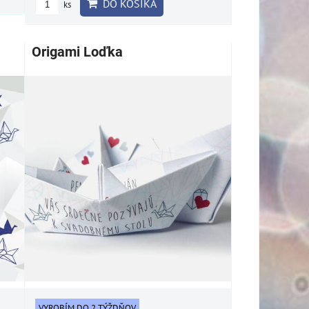
DO KOŠÍKA
ks
Origami Loďka
VYROBÍM DO 2 TÝŽDŇOV