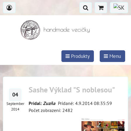
handmade vecičky
Produkty
Menu
Sashe Výklad "S noblesou"
04
Pridal:
Zuzňa
Pridané: 4.9.2014 08:35:59
September
2014
Počet zobrazení: 2482