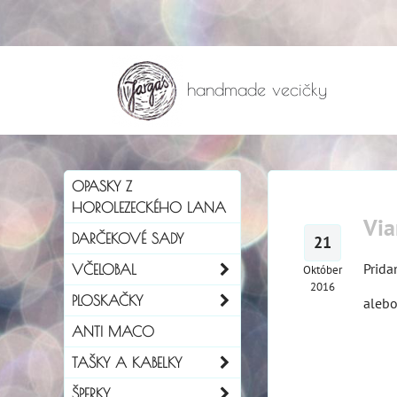
handmade vecičky
OPASKY Z
HOROLEZECKÉHO LANA
Via
DARČEKOVÉ SADY
21
Prida
VČELOBAL
Október
2016
PLOSKAČKY
alebo
ANTI MACO
TAŠKY A KABELKY
ŠPERKY