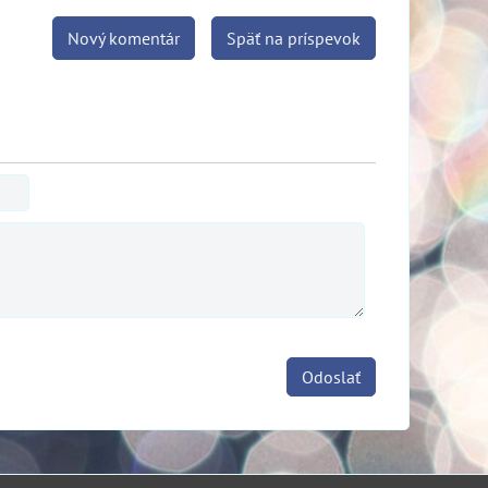
Nový komentár
Späť na príspevok
Odoslať