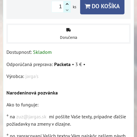
DO KOŠÍKA
ks
Doručenia
Dostupnosť:
Skladom
Packeta
•
3 €
•
Výrobca:
jarga's
Narodeninová pozvánka
Ako to funguje:
° na
zuz@jargas.sk
mi pošlite Vaše texty, prípadne ďalšie
požiadavky na zmeny v dizajne.
° po zapracovaní Vašich textov Vám najskôr zašlem návrh