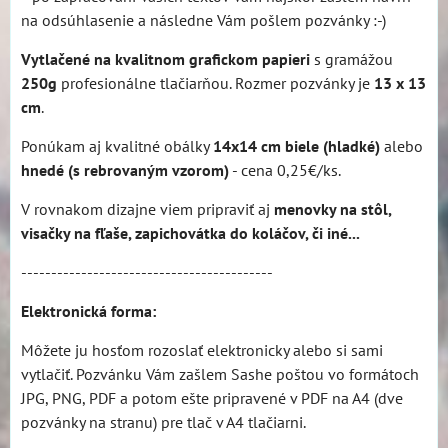
na odsúhlasenie a následne Vám pošlem pozvánky :-)
Vytlačené na kvalitnom grafickom papieri
s gramážou
250g
profesionálne tlačiarňou. Rozmer pozvánky je
13 x 13
cm
.
Ponúkam aj kvalitné obálky
14x14 cm biele (hladké)
alebo
hnedé (s rebrovaným vzorom)
- cena 0,25€/ks.
V rovnakom dizajne viem pripraviť aj
menovky na stôl,
visačky na fľaše, zapichovátka do koláčov, či iné...
------------------------------------------
Elektronická forma:
Môžete ju hosťom rozoslať elektronicky alebo si sami
vytlačiť. Pozvánku Vám zašlem Sashe poštou vo formátoch
JPG, PNG, PDF a potom ešte pripravené v PDF na A4 (dve
pozvánky na stranu) pre tlač v A4 tlačiarni.