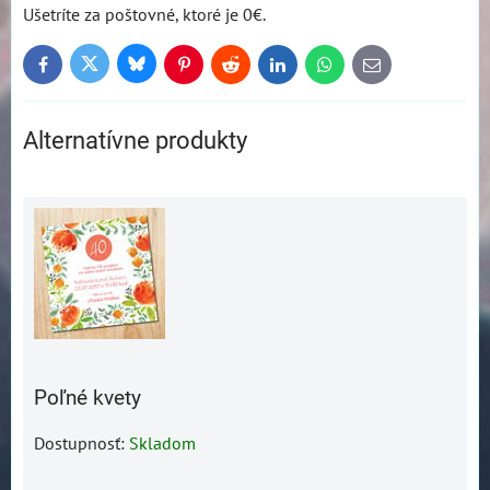
Ušetríte za poštovné, ktoré je 0€.
Bluesky
Twitter
Facebook
Pinterest
Reddit
LinkedIn
WhatsApp
E-
mail
Alternatívne produkty
Poľné kvety
Dostupnosť:
Skladom