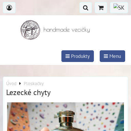
handmade vecičky
Produkty
Menu
Úvod
Ploskačky
Lezecké chyty