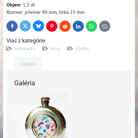
Objem:
1,5 dl
Rozmer: priemer 90 mm, šírka 25 mm
Bluesky
Twitter
Facebook
Pinterest
Reddit
LinkedIn
WhatsApp
E-
mail
Viac z kategórie
Ploskačky
Hory
Všetky
Galéria
Galéria