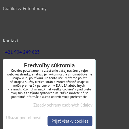
Grafika & Fotoalbumy
Kontakt
+421 904 249 623
zuz@jargas.sk
Predvoľby súkromia
Cookies používame na zlepšenie vašej návštevy tejto
webovej stránky, analýzu jej výkonnosti a zhromažďovanie
údajov o jej používaní. Na tento účel môžeme použiť
nástroje a služby tretích strán a zhromaždené údaje sa
Obchodné podmienky
môžu preniesť k partnerom v EÚ, USA alebo iných
krajinách. Kliknutím na „Prijať všetky cookies“ vyjadrujete
svoj súhlas s týmto spracovaním. Nižšie môžete nájsť
podrobné informácie alebo upraviť svoje preferencie.
Zásady ochrany osobných údajov
SLEDUJTE NÁS
Ukázať podrobnosti
Prijať všetky cookies