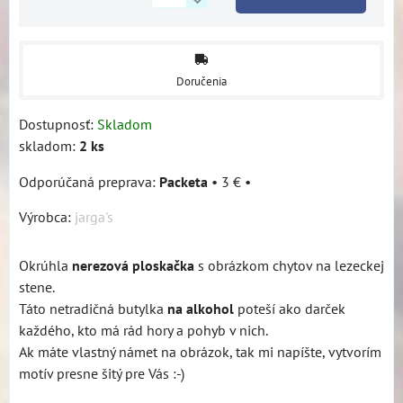
Doručenia
Dostupnosť:
Skladom
skladom:
2
ks
Packeta
•
3 €
•
Výrobca:
jarga's
Okrúhla
nerezová ploskačka
s obrázkom chytov na lezeckej
stene.
Táto netradičná butylka
na alkohol
poteší ako darček
každého, kto má rád hory a pohyb v nich.
Ak máte vlastný námet na obrázok, tak mi napíšte, vytvorím
motív presne šitý pre Vás :-)