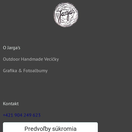
O Jarga's
Outdoor Handmade Vecičky
Grafika & Fotoalbumy
Kontakt
+421 904 249 623
zuz@jargas.sk
Predvoľby súkromia