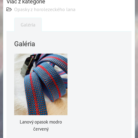
Viac z kategórie
Opasky z horolezeckého lana
Galéria
Galéria
Lanový opasok modro
červený