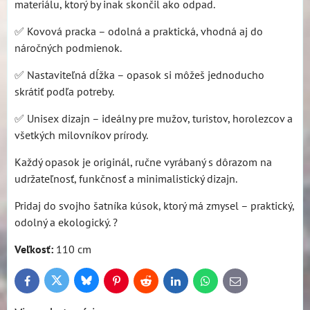
materiálu, ktorý by inak skončil ako odpad.
✅ Kovová pracka – odolná a praktická, vhodná aj do
náročných podmienok.
✅ Nastaviteľná dĺžka – opasok si môžeš jednoducho
skrátiť podľa potreby.
✅ Unisex dizajn – ideálny pre mužov, turistov, horolezcov a
všetkých milovníkov prírody.
Každý opasok je originál, ručne vyrábaný s dôrazom na
udržateľnosť, funkčnosť a minimalistický dizajn.
Pridaj do svojho šatníka kúsok, ktorý má zmysel – praktický,
odolný a ekologický. ?
Veľkosť:
110 cm
Bluesky
Twitter
Facebook
Pinterest
Reddit
LinkedIn
WhatsApp
E-
mail