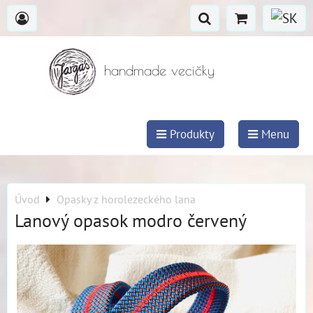
handmade vecičky
Produkty
Menu
Úvod
Opasky z horolezeckého lana
Lanový opasok modro červený