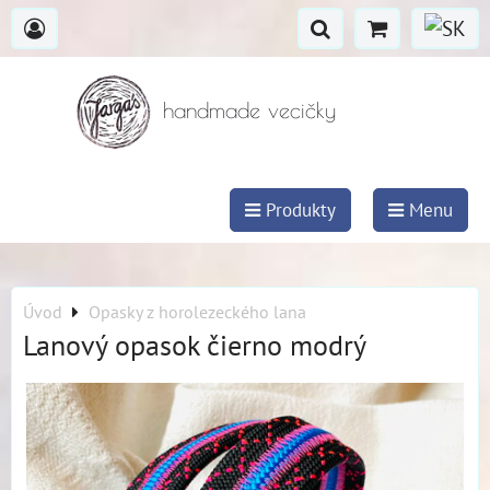
handmade vecičky
Produkty
Menu
Úvod
Opasky z horolezeckého lana
Lanový opasok čierno modrý