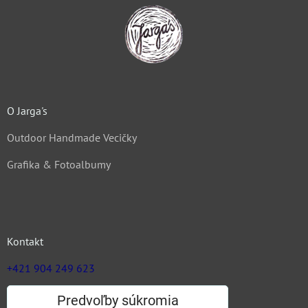
O Jarga's
Outdoor Handmade Vecičky
Grafika & Fotoalbumy
Kontakt
+421 904 249 623
zuz@jargas.sk
Predvoľby súkromia