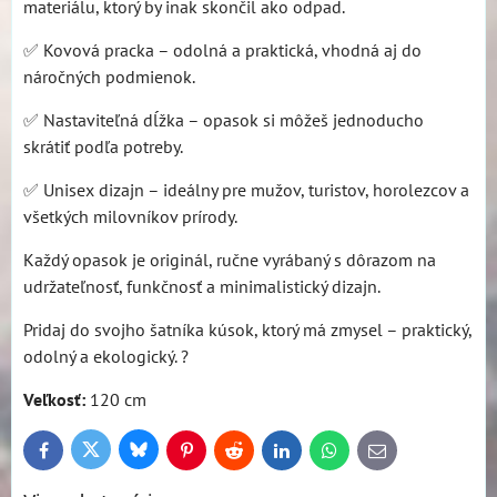
materiálu, ktorý by inak skončil ako odpad.
✅ Kovová pracka – odolná a praktická, vhodná aj do
náročných podmienok.
✅ Nastaviteľná dĺžka – opasok si môžeš jednoducho
skrátiť podľa potreby.
✅ Unisex dizajn – ideálny pre mužov, turistov, horolezcov a
všetkých milovníkov prírody.
Každý opasok je originál, ručne vyrábaný s dôrazom na
udržateľnosť, funkčnosť a minimalistický dizajn.
Pridaj do svojho šatníka kúsok, ktorý má zmysel – praktický,
odolný a ekologický. ?
Veľkosť:
120 cm
Bluesky
Twitter
Facebook
Pinterest
Reddit
LinkedIn
WhatsApp
E-
mail