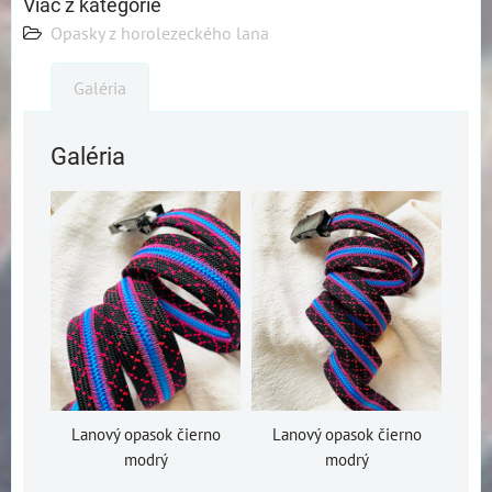
Viac z kategórie
Opasky z horolezeckého lana
Galéria
Galéria
Lanový opasok čierno
Lanový opasok čierno
modrý
modrý